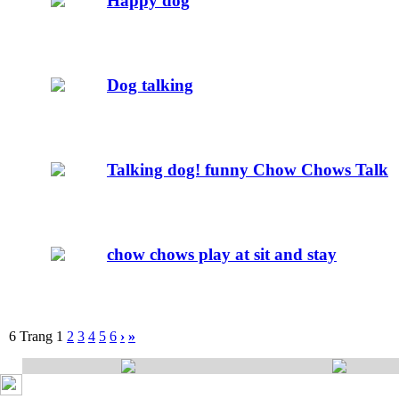
Happy dog
Dog talking
Talking dog! funny Chow Chows Talk
chow chows play at sit and stay
6 Trang
1
2
3
4
5
6
›
»