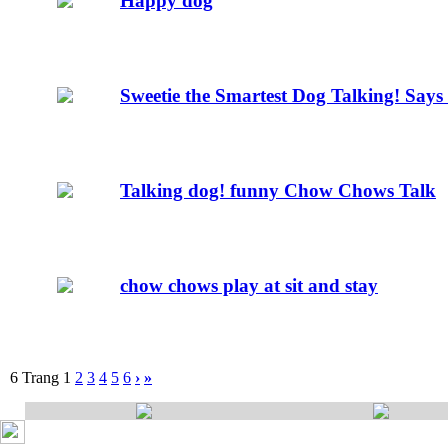
Happy dog
Sweetie the Smartest Dog Talking! Sa
Talking dog! funny Chow Chows Talk
chow chows play at sit and stay
6 Trang
1
2
3
4
5
6
›
»