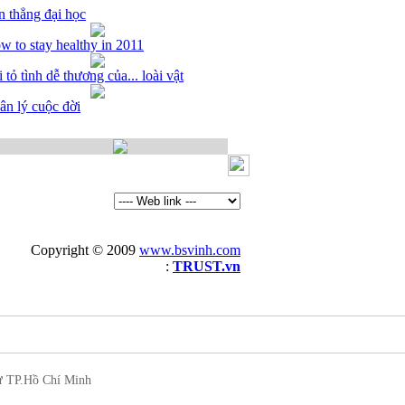
n thẳng đại học
w to stay healthy in 2011
 tỏ tình dễ thương của... loài vật
ân lý cuộc đời
Copyright © 2009
www.bsvinh.com
Thiet ke web
:
TRUST.vn
ư TP.Hồ Chí Minh