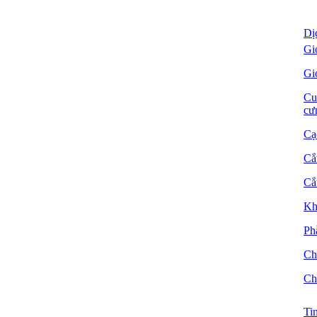
Dị
Gi
Gi
Cu
cư
Cạ
Cắ
Cắ
Kh
Ph
Ch
Ch
Ti