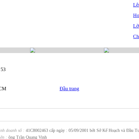
Lê
Ho
Lời
Ch
 53
HCM
Đầu trang
inh doanh số :
41C8002463 cấp ngày : 05/09/2001 bởi Sở Kế Hoạch và Đầu T
ện :
ông Trần Quang Vinh