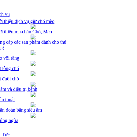
ch vụ
ới thiệu dịch vụ giữ chó mèo
ới thiệu mua bán Chó, Mèo
ng cấp các sản phẩm dành cho thú
ng
o vôi răng
t lông chó
t đuôi chó
ám và điều trị bệnh
ẫu thuật
ẩn đoán bằng siêu âm
ủng ngừa
n Tức