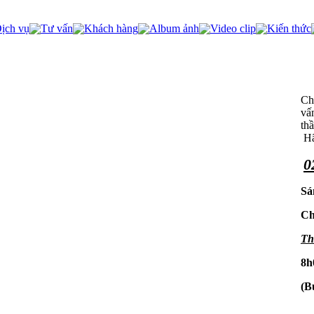
ịch vụ
Tư vấn
Khách hàng
Album ảnh
Video clip
Kiến thức
Chú
vấ
th
Hã
0
Sá
Ch
Th
8h
(B