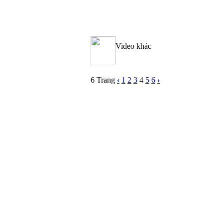
Video khác
6 Trang
‹
1
2
3
4
5
6
›