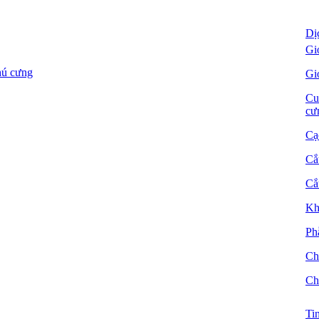
Dị
Gi
hú cưng
Gi
Cu
cư
Cạ
Cắ
Cắ
Kh
Ph
Ch
Ch
Ti