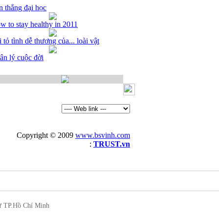
n thẳng đại học
w to stay healthy in 2011
 tỏ tình dễ thương của... loài vật
ân lý cuộc đời
Copyright © 2009
www.bsvinh.com
Thiet ke web
:
TRUST.vn
ư TP.Hồ Chí Minh