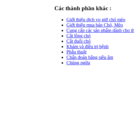
Các thành phần khác :
Giới thiệu dịch vụ giữ chó mèo
Giới thiệu mua bán Chó, Mèo
Cung cấp các sản phẩm dành cho t
Cắt lông chó
Cắt đuôi chó
Khám và điều trị bệnh
Phẫu thuật
Chẩn đoán bằng siêu âm
Chủng ngừa