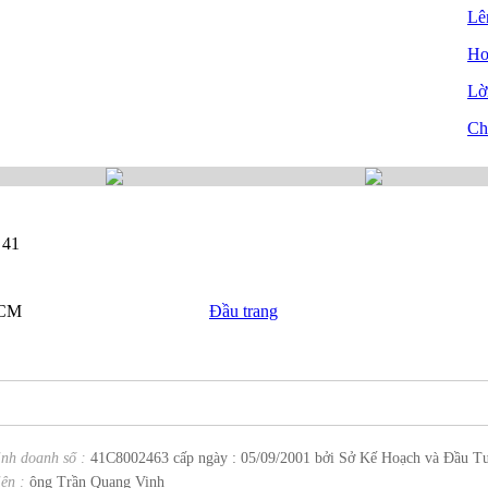
Lê
Ho
Lời
Ch
 41
HCM
Đầu trang
inh doanh số :
41C8002463 cấp ngày : 05/09/2001 bởi Sở Kế Hoạch và Đầu T
ện :
ông Trần Quang Vinh