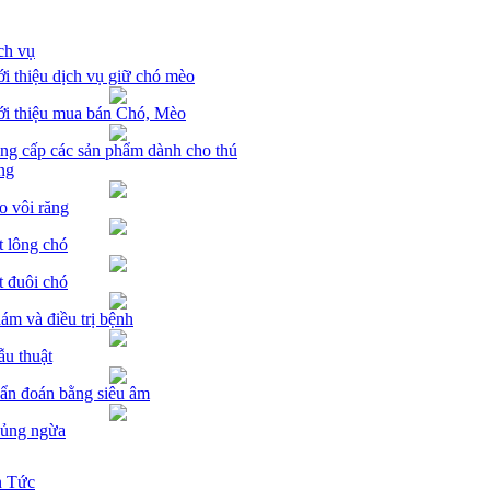
ch vụ
ới thiệu dịch vụ giữ chó mèo
ới thiệu mua bán Chó, Mèo
ng cấp các sản phẩm dành cho thú
ng
o vôi răng
t lông chó
t đuôi chó
ám và điều trị bệnh
ẫu thuật
ẩn đoán bằng siêu âm
ủng ngừa
n Tức