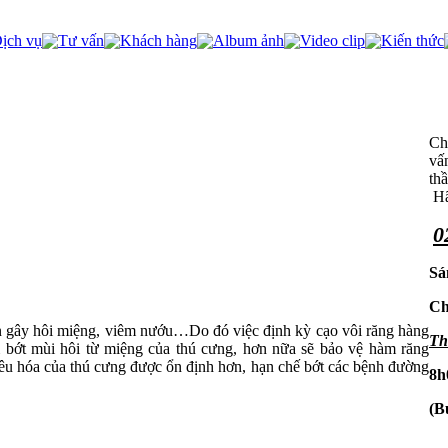
ịch vụ
Tư vấn
Khách hàng
Album ảnh
Video clip
Kiến thức
Chú
vấ
th
Hã
0
Sá
Ch
n gây hôi miệng, viêm nướu…Do đó việc định kỳ cạo vôi răng hàng
Th
 bớt mùi hôi từ miệng của thú cưng, hơn nữa sẽ bảo vệ hàm răng
êu hóa của thú cưng được ổn định hơn, hạn chế bớt các bệnh đường
8h
(B